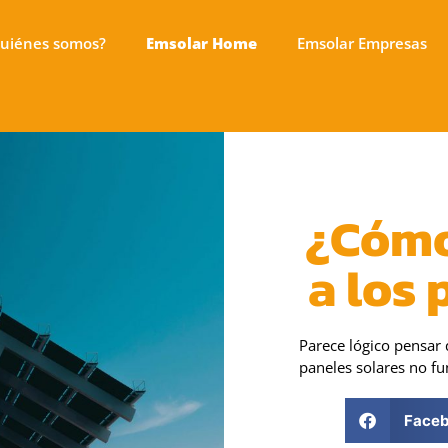
uiénes somos?
Emsolar Home
Emsolar Empresas
¿Cómo 
a los 
Parece lógico pensar q
paneles solares no f
Face