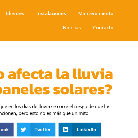
Clientes
Instalaciones
Mantenimiento
Noticias
Contacto
afecta la lluvia
paneles solares?
ue en los días de lluvia se corre el riesgo de que los
uncionen, pero esto no es más que un mito.
book
Twitter
LinkedIn