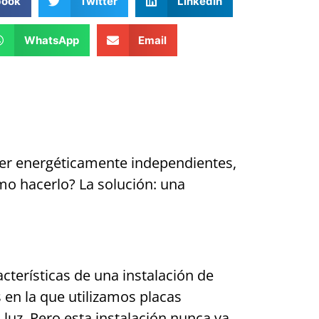
book
Twitter
LinkedIn
WhatsApp
Email
ser energéticamente independientes,
ómo hacerlo? La solución: una
terísticas de una instalación de
en la que utilizamos placas
luz. Pero esta instalación nunca va