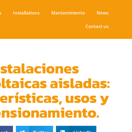
s
Installations
Mantenimiento
News
Contact us
nstalaciones
ltaicas aisladas:
erísticas, usos y
nsionamiento.