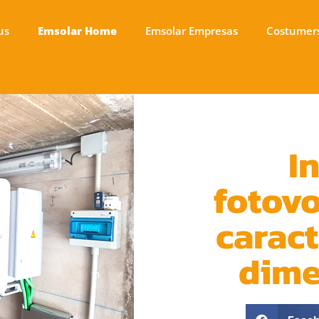
us
Emsolar Home
Emsolar Empresas
Costumer
I
fotovo
caract
dime