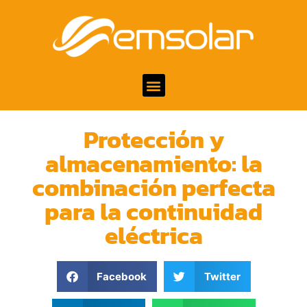
Protección y
almacenamiento: la
combinación perfecta
para la continuidad
eléctrica
Facebook
Twitter