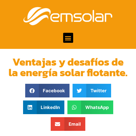
Ventajas y desafíos de
la energía solar flotante.
Facebook
Twitter
LinkedIn
WhatsApp
Email