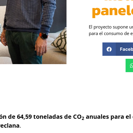
panel
El proyecto supone u
para el consumo de en
Face
ón de 64,59 toneladas de CO
anuales para el
2
yeclana
.