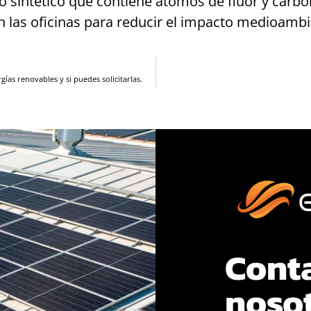
o sintético que contiene átomos de fluor y carb
n las oficinas para reducir el impacto medioambi
ías renovables y si puedes solicitarlas.
Cont
noso