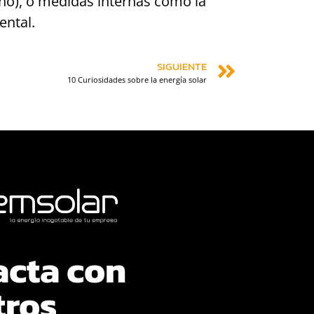
ono), o medidas internas como la
ental.
SIGUIENTE
10 Curiosidades sobre la energía solar
acta con
tros