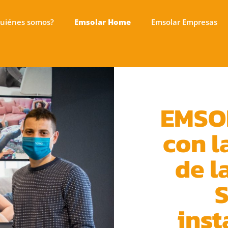
uiénes somos?
Emsolar Home
Emsolar Empresas
EMSO
con l
de l
S
inst