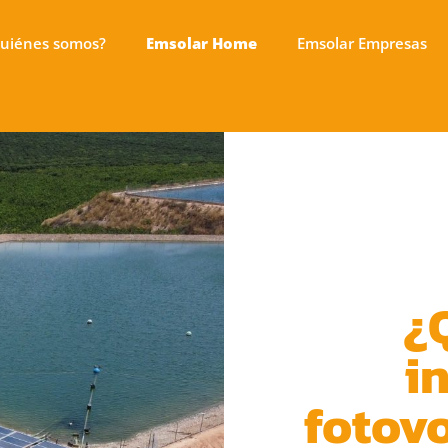
uiénes somos?
Emsolar Home
Emsolar Empresas
¿
i
fotovo